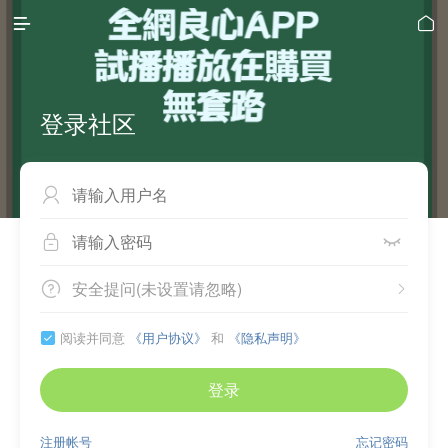


登录社区



安全提问(未设置请忽略)


阅读并同意
《用户协议》
和
《隐私声明》

登录
注册帐号
忘记密码