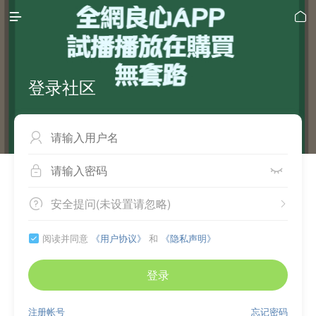


登录社区



安全提问(未设置请忽略)


阅读并同意
《用户协议》
和
《隐私声明》

登录
注册帐号
忘记密码