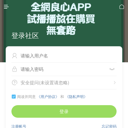


登录社区



安全提问(未设置请忽略)


阅读并同意
《用户协议》
和
《隐私声明》

登录
注册帐号
忘记密码