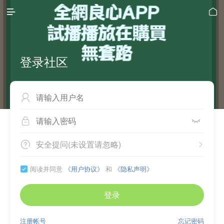


登录社区



安全提问(未设置请忽略)


阅读并同意
《用户协议》
和
《隐私声明》

登录
注册帐号
忘记密码