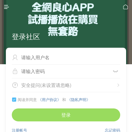


登录社区



安全提问(未设置请忽略)


阅读并同意
《用户协议》
和
《隐私声明》

登录
注册帐号
忘记密码