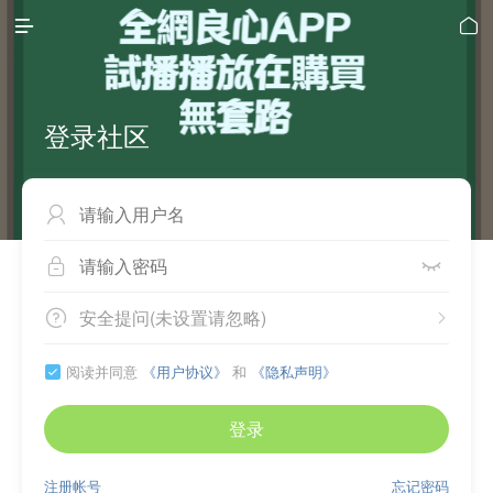


登录社区



安全提问(未设置请忽略)


阅读并同意
《用户协议》
和
《隐私声明》

登录
注册帐号
忘记密码