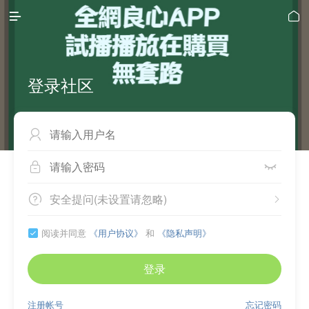


登录社区



安全提问(未设置请忽略)


阅读并同意
《用户协议》
和
《隐私声明》

登录
注册帐号
忘记密码