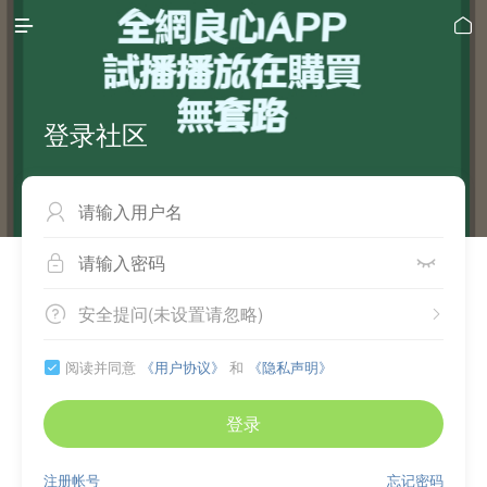


登录社区



安全提问(未设置请忽略)


阅读并同意
《用户协议》
和
《隐私声明》

登录
注册帐号
忘记密码