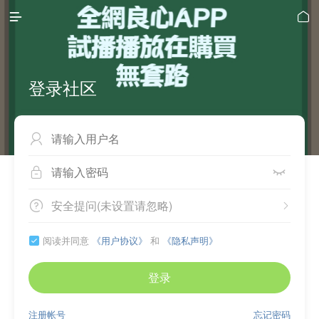


登录社区



安全提问(未设置请忽略)


阅读并同意
《用户协议》
和
《隐私声明》

登录
注册帐号
忘记密码