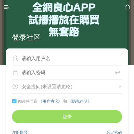


登录社区



安全提问(未设置请忽略)


阅读并同意
《用户协议》
和
《隐私声明》

登录
注册帐号
忘记密码