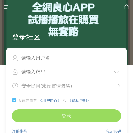


登录社区



安全提问(未设置请忽略)


阅读并同意
《用户协议》
和
《隐私声明》

登录
注册帐号
忘记密码