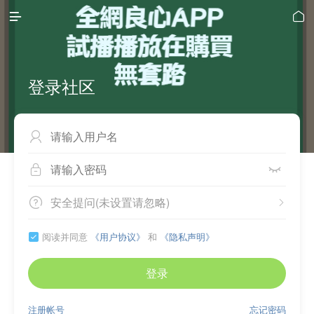


登录社区



安全提问(未设置请忽略)


阅读并同意
《用户协议》
和
《隐私声明》

登录
注册帐号
忘记密码