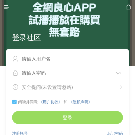


登录社区



安全提问(未设置请忽略)


阅读并同意
《用户协议》
和
《隐私声明》

登录
注册帐号
忘记密码