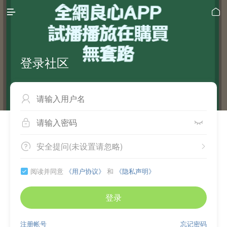


登录社区



安全提问(未设置请忽略)


阅读并同意
《用户协议》
和
《隐私声明》

登录
注册帐号
忘记密码