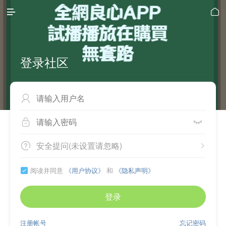


登录社区



安全提问(未设置请忽略)


阅读并同意
《用户协议》
和
《隐私声明》

登录
注册帐号
忘记密码