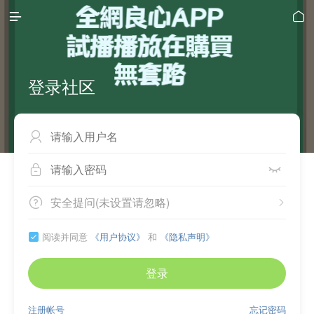


登录社区



安全提问(未设置请忽略)


阅读并同意
《用户协议》
和
《隐私声明》

登录
注册帐号
忘记密码