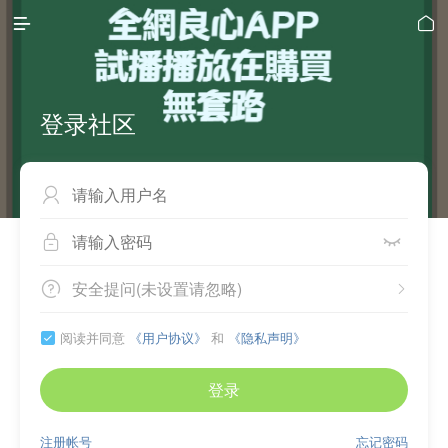


登录社区



安全提问(未设置请忽略)


阅读并同意
《用户协议》
和
《隐私声明》

登录
注册帐号
忘记密码