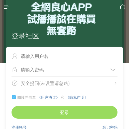


登录社区



安全提问(未设置请忽略)


阅读并同意
《用户协议》
和
《隐私声明》

登录
注册帐号
忘记密码