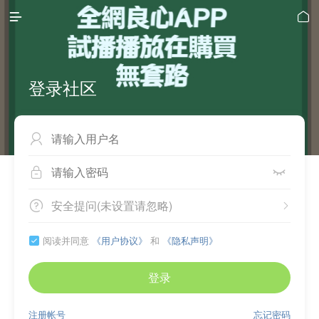


登录社区



安全提问(未设置请忽略)


阅读并同意
《用户协议》
和
《隐私声明》

登录
注册帐号
忘记密码