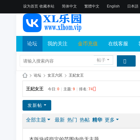
设为首页
收藏本站
简体中文
繁體中文
English
日本語
论坛
我的关注
金币充值
在线客服
帖子
»
论坛
›
女王六区
›
王妃女王
X
王妃女王
今日:
0
|
主题:
9
|
排名:
74
L
乐
发新帖
园
全部主题
最新
热门
热帖
精华
更多
论
坛
社
本版块或指定的范围内尚无主题