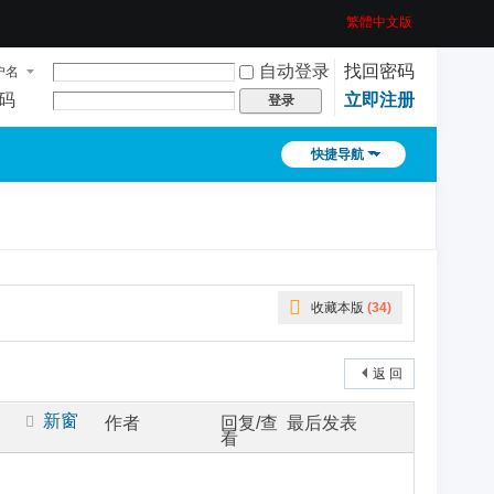
繁體中文版
自动登录
找回密码
户名
码
立即注册
登录
快捷导航
收藏本版
(
34
)
返 回
新窗
作者
回复/查
最后发表
看